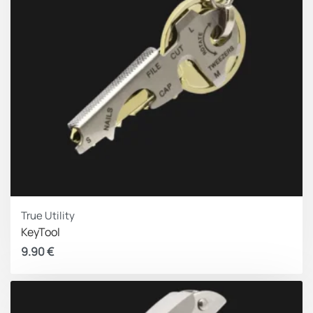
True Utility
KeyTool
9.90
€