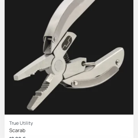
True Utility
Scarab