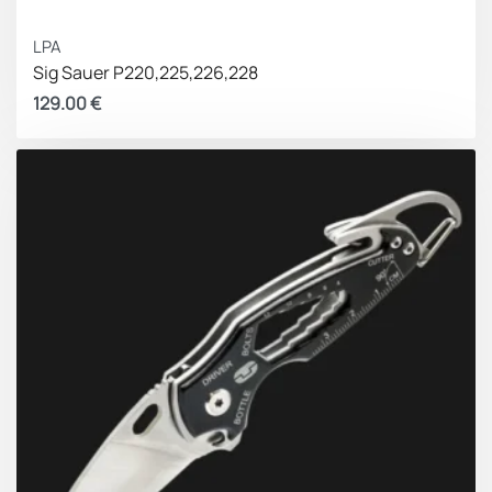
LPA
Sig Sauer P220,225,226,228
129.00
€