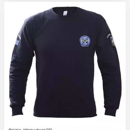
Φούτερ - Μακρυμάνικα
(19)