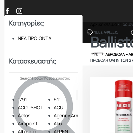
Κατηγορίες
Αρχική σελίδα
›
Προϊό
ΠΡΟΪΟΝΤΑ
ΝΕΕΣ ΑΦΙΞΕΙΣ
Ballist
ΝΕΑ ΠΡΟΙΟΝΤΑ
ΟΠΛΑ – ΚΥΝΗΓΙ – ΣΚΟΠΟΒΟΛΗ
ΑΕΡΟΒΟΛΑ – A
Κατασκευαστής
ΠΡΟΒΟΛΉ ΌΛΩΝ ΤΩΝ 2
1791
5.11
ACCUSHOT
ACU
Aetos
Agency Arms
Aimpoint
Aku
Albainox
ALPEN