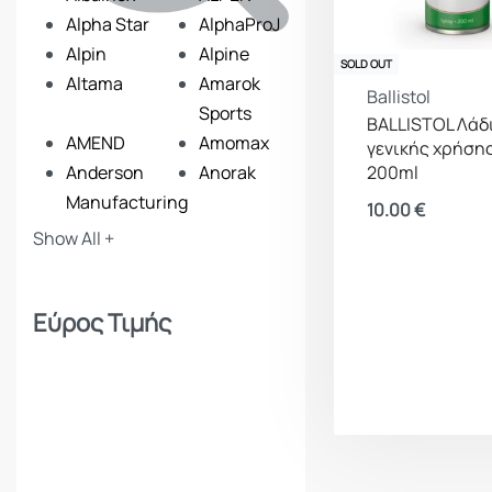
Alpha Star
AlphaProJ
Alpin
Alpine
SOLD OUT
Altama
Amarok
Ballistol
Sports
BALLISTOL Λάδ
AMEND
Amomax
γενικής χρήσης
200ml
Anderson
Anorak
Manufacturing
10.00
€
ANSMANN
Apollon
Show All +
Apolo
Arcturus
Armymania
Armytek
Εύρος Τιμής
Artemis
Asg
Baikal
Ballistol
Bam
Barbaric
Barra Arms
Barska
Benelli
Beretta
Beretta Benelli
Best Fittings