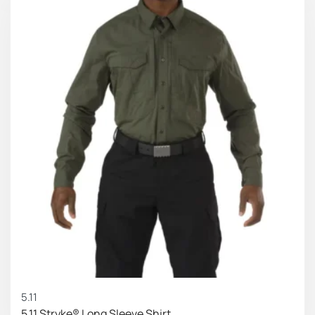
5.11
5.11 Stryke® Long Sleeve Shirt