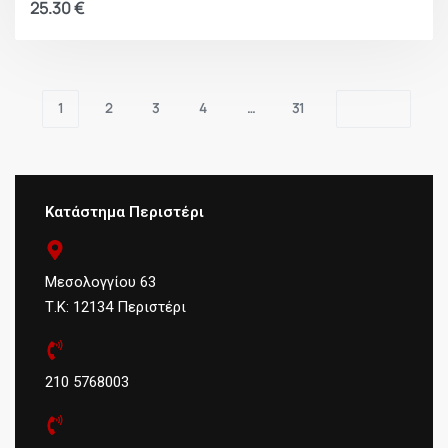
25.30
€
1
2
3
4
…
31
Κατάστημα Περιστέρι
Μεσολογγίου 63
Τ.Κ: 12134 Περιστέρι
210 5768003