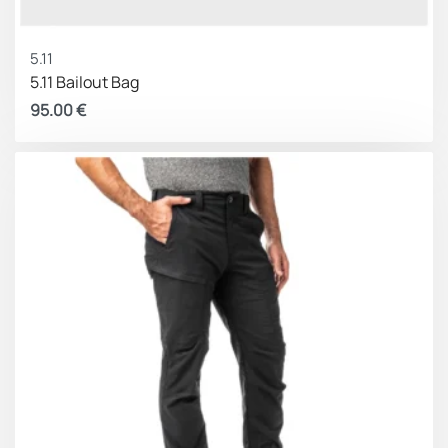
5.11
5.11 Bailout Bag
95.00
€