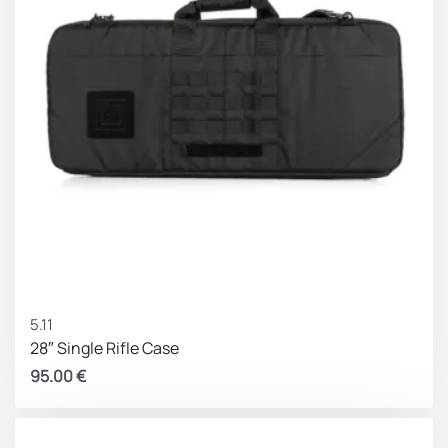
5.11
28″ Single Rifle Case
95.00
€