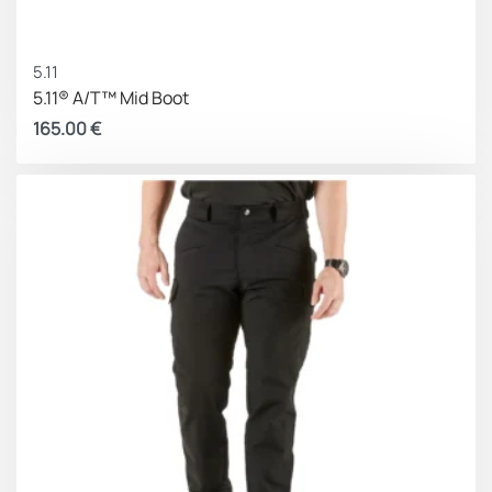
5.11
5.11® A/T™ Mid Boot
165.00
€