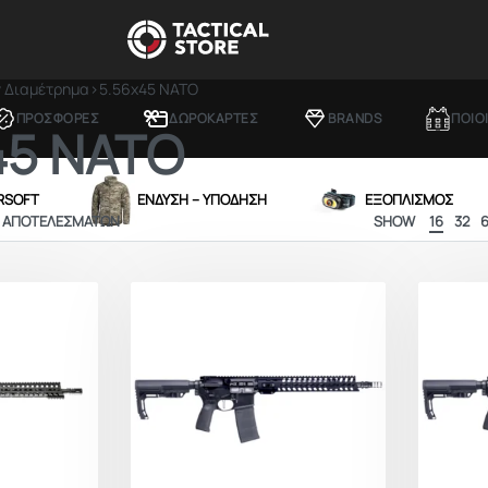
 Διαμέτρημα
›
5.56x45 NATO
ΠΡΟΣΦΟΡΕΣ
ΔΩΡΟΚΑΡΤΕΣ
BRANDS
ΠΟΙΟ
45 NATO
IRSOFT
ΕΝΔΥΣΗ – ΥΠΟΔΗΣΗ
ΕΞΟΠΛΙΣΜΟΣ
4 ΑΠΟΤΕΛΕΣΜΆΤΩΝ
SHOW
16
32