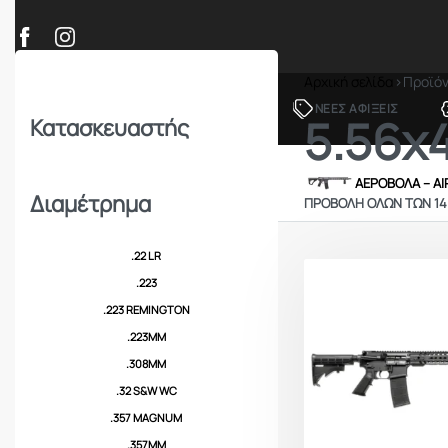
Αρχική σελίδα
›
Προϊόν
ΠΡΟΪΟΝΤΑ
ΝΕΕΣ ΑΦΙΞΕΙΣ
5.56x
Κατασκευαστής
ΟΠΛΑ – ΚΥΝΗΓΙ – ΣΚΟΠΟΒΟΛΗ
ΑΕΡΟΒΟΛΑ – A
Διαμέτρημα
ΠΡΟΒΟΛΉ ΌΛΩΝ ΤΩΝ 1
.22 LR
.223
.223 REMINGTON
.223MM
.308MM
.32 S&W WC
.357 MAGNUM
.357MM