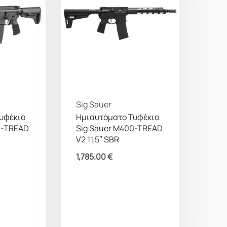
Sig Sauer
υφέκιο
Ημιαυτόματο Τυφέκιο
0-TREAD
Sig Sauer M400-TREAD
V2 11.5″ SBR
1,785.00
€