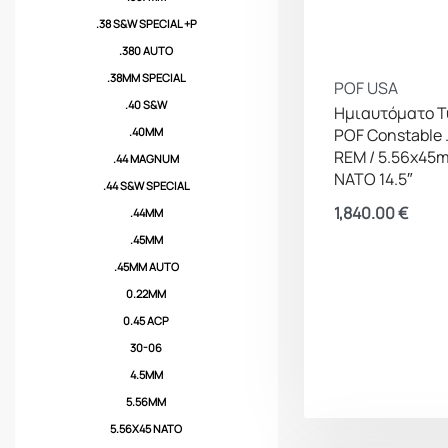
.38 S&W SPECIAL +P
.380 AUTO
.38MM SPECIAL
POF USA
.40 S&W
Ημιαυτόματο Τ
POF Constable 
.40MM
REM / 5.56x45
.44 MAGNUM
NATO 14.5″
.44 S&W SPECIAL
1,840.00
€
.44MM
.45MM
.45MM AUTO
0.22MM
0.45 ACP
30-06
4.5MM
5.56MM
5.56X45 NATO