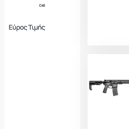
C45
Εύρος Τιμής