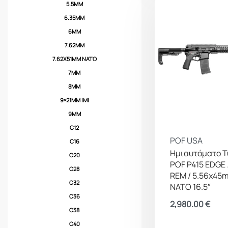
5.5MM
6.35MM
6MM
7.62MM
7.62X51MM NATO
7MM
8MM
9×21MM IMI
9MM
C12
POF USA
C16
Ημιαυτόματο Τ
C20
POF P415 EDGE 
C28
REM / 5.56x45
C32
NATO 16.5″
C36
2,980.00
€
C38
C40