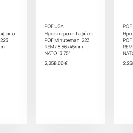
POF USA
POF
υφέκιο
Ημιαυτόματο Τυφέκιο
Ημι
.223
POF Minuteman .223
POF 
mm
REM / 5.56x45mm
REM
NATO 13.75″
NATO
2,258.00
€
2,25