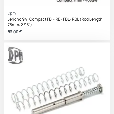
Dpm
Jericho 941 Compact FB – RB- FBL- RBL (Rod Length
75mm/2.95″)
83.00
€