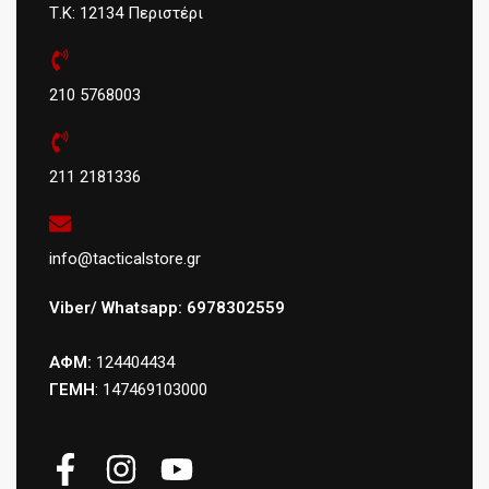
Τ.Κ: 12134 Περιστέρι
210 5768003
211 2181336
info@tacticalstore.gr
Viber/ Whatsapp: 6978302559
ΑΦΜ:
124404434
ΓΕΜΗ
: 147469103000