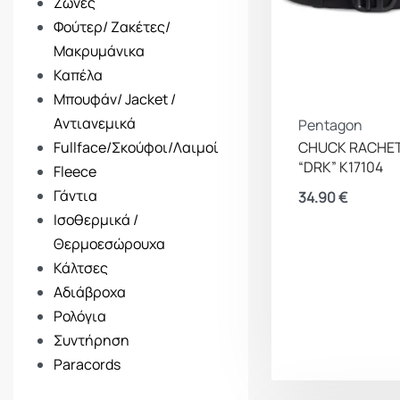
Ζώνες
Φούτερ/ Ζακέτες/
Μακρυμάνικα
Καπέλα
Μπουφάν/ Jacket /
Aντιανεμικά
Pentagon
CHUCK RACHET
Fullface/Σκούφοι/Λαιμοί
“DRK” K17104
Fleece
Γάντια
34.90
€
Ισοθερμικά /
Θερμοεσώρουχα
Κάλτσες
Αδιάβροχα
Ρολόγια
Συντήρηση
Paracords