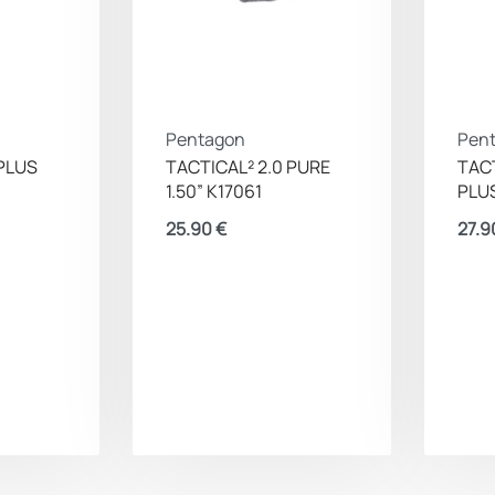
Pentagon
Pen
 PLUS
TACTICAL² 2.0 PURE
TACT
1.50” K17061
PLUS
25.90
€
27.9