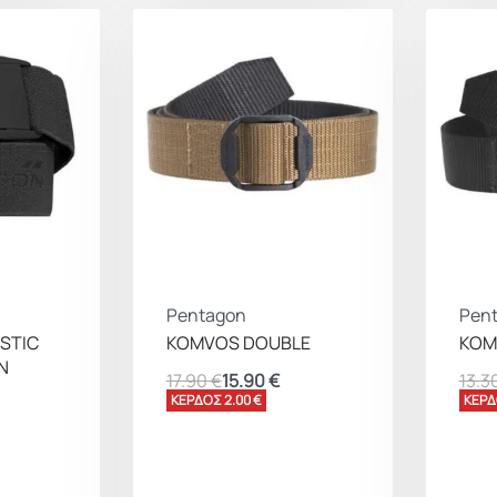
Pentagon
Pen
STIC
KOMVOS DOUBLE
KOMV
N
17.90
€
15.90
€
13.3
ΚΕΡΔΟΣ 2.00 €
ΚΕΡΔ