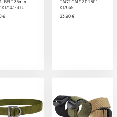
AL BELT 35mm
TACTICAL² 2.0 1.50”
” K17103-STL
K17059
0
€
33.90
€