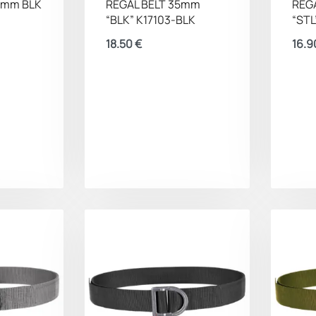
5mm BLK
REGAL BELT 35mm
REG
“BLK” K17103-BLK
“STL
18.50
€
16.9