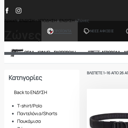
Αρχική
›
ΕΝΔΥΣΗ - ΥΠΟΔΗΣΗ
›
ΕΝΔΥΣΗ
›
Ζώνες
Ζώνες
ΠΡΟΪΟΝΤΑ
ΝΕΕΣ ΑΦΙΞΕΙΣ
ΟΠΛΑ – ΚΥΝΗΓΙ – ΣΚΟΠΟΒΟΛΗ
ΑΕΡΟΒΟΛΑ – A
ΒΛΈΠΕΤΕ 1–16 ΑΠΌ 26 
Κατηγορίες
Back to ΕΝΔΥΣΗ
T-shirt/Polo
Παντελόνια/Shorts
Πουκάμισα