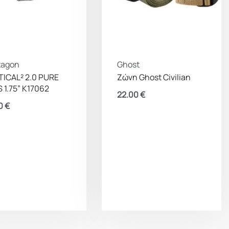
tagon
Ghost
ICAL² 2.0 PURE
Ζώνη Ghost Civilian
 1.75” K17062
22.00
€
0
€