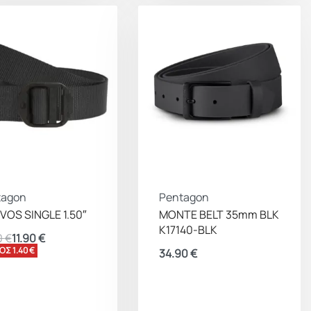
tagon
Pentagon
OS SINGLE 1.50″
MONTE BELT 35mm BLK
K17140-BLK
0
€
11.90
€
ΟΣ 1.40 €
34.90
€