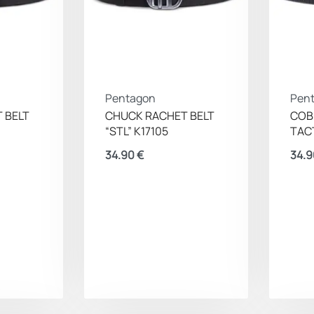
Pentagon
Pen
 BELT
CHUCK RACHET BELT
COB
“STL” K17105
TACT
34.90
€
34.