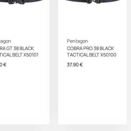
tagon
Pentagon
RA GT 38 BLACK
COBRA PRO 38 BLACK
ICAL BELT Χ50101
TACTICAL BELT Χ50100
90
€
37.90
€