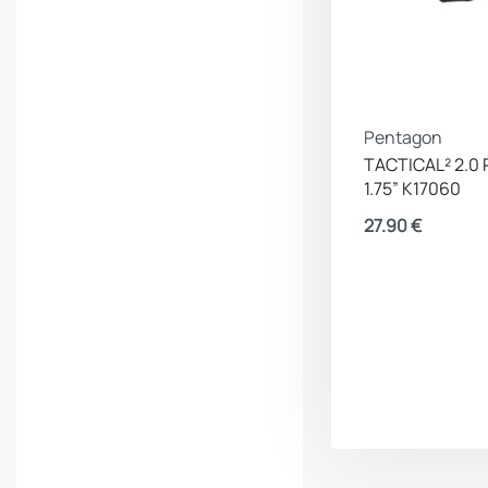
Pentagon
TACTICAL² 2.0
1.75” K17060
27.90
€