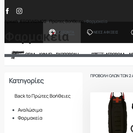
Αρχική
›
ΕΞΟΠΛΙΣΜΟΣ
›
Πρώτες Βοήθειες
›
Φαρμακεία
Φαρμακεία
ΠΡΟΪΟΝΤΑ
ΝΕΕΣ ΑΦΙΞΕΙΣ
ΟΠΛΑ – ΚΥΝΗΓΙ – ΣΚΟΠΟΒΟΛΗ
ΑΕΡΟΒΟΛΑ – A
ΠΡΟΒΟΛΉ ΌΛΩΝ ΤΩΝ 2
Κατηγορίες
Back to Πρώτες Βοήθειες
Αναλώσιμα
Φαρμακεία