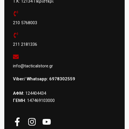
Τ.Κ: 12134 Περιστέρι
210 5768003
211 2181336
info@tacticalstore.gr
Viber/ Whatsapp: 6978302559
ΑΦΜ:
124404434
ΓΕΜΗ
: 147469103000