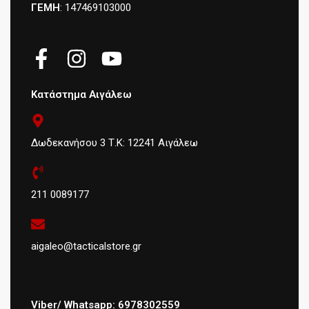
ΓΕΜΗ
: 147469103000
Κατάστημα Αιγάλεω
Δωδεκανήσου 3 Τ.Κ: 12241 Αιγάλεω
211 0089177
aigaleo@tacticalstore.gr
Viber/ Whatsapp: 6978302559