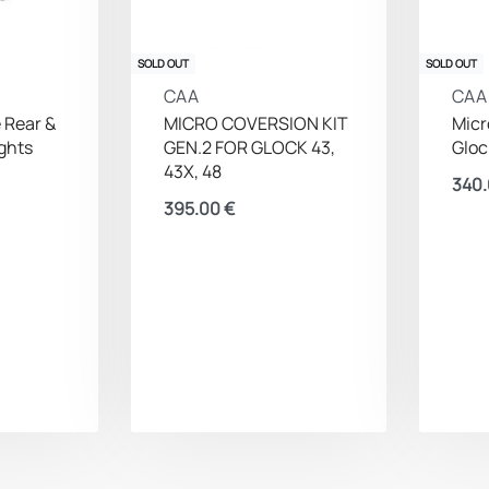
SOLD OUT
SOLD OUT
CAA
CAA
 Rear &
MICRO COVERSION KIT
Micr
ights
GEN.2 FOR GLOCK 43,
Gloc
43X, 48
340
395.00
€