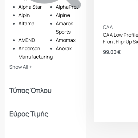
Alpha Star
AlphaProJ
Alpin
Alpine
Altama
Amarok
CAA
Sports
CAA Low Profile
AMEND
Amomax
Front Flip-Up S
Anderson
Anorak
99.00
€
Manufacturing
ANSMANN
Apollon
Show All +
Apolo
Arcturus
Armymania
Armytek
Τύπος Όπλου
Artemis
Asg
Baikal
Ballistol
Bam
Barbaric
Εύρος Τιμής
Barra Arms
Barska
Benelli
Beretta
Beretta Benelli
Best Fittings