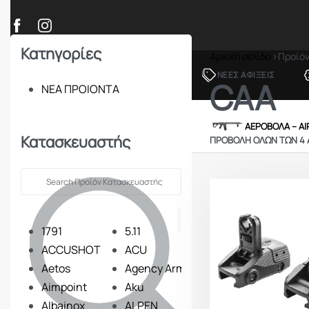
Κατηγορίες
Αρχική σελίδα
›
Προϊό
ΠΡΟΪΟΝΤΑ
ΝΕΕΣ ΑΦΙΞΕΙΣ
CAA
ΝΕΑ ΠΡΟΙΟΝΤΑ
ΟΠΛΑ – ΚΥΝΗΓΙ – ΣΚΟΠΟΒΟΛΗ
ΑΕΡΟΒΟΛΑ – A
Κατασκευαστής
ΠΡΟΒΟΛΉ ΌΛΩΝ ΤΩΝ 4
1791
5.11
ACCUSHOT
ACU
Aetos
Agency Arms
Aimpoint
Aku
Albainox
ALPEN