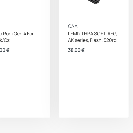
CAA
o Roni Gen 4 For
ΓΕΜΙΣΤΗΡΑ SOFT, AEG,
k/Cz
AK series, Flash, 520rd
.00
€
38.00
€