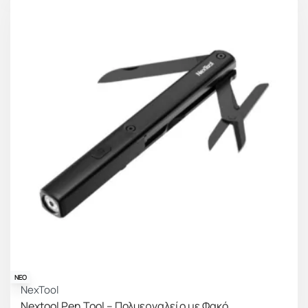
ΝΕΟ
NexTool
Nextool Pen Tool – Πολυεργαλείο με Φακό