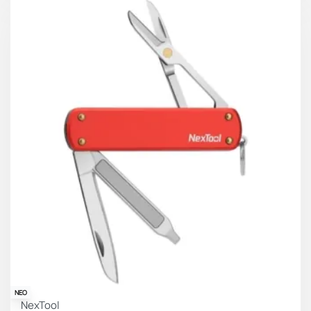
ΝΕΟ
NexTool