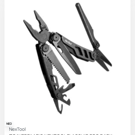
ΝΕΟ
NexTool