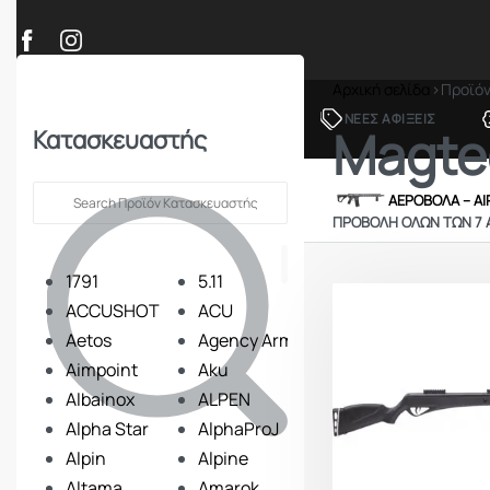
Αρχική σελίδα
›
Προϊό
ΠΡΟΪΟΝΤΑ
ΝΕΕΣ ΑΦΙΞΕΙΣ
Magte
Κατασκευαστής
ΟΠΛΑ – ΚΥΝΗΓΙ – ΣΚΟΠΟΒΟΛΗ
ΑΕΡΟΒΟΛΑ – A
ΠΡΟΒΟΛΉ ΌΛΩΝ ΤΩΝ 7
1791
5.11
ACCUSHOT
ACU
Aetos
Agency Arms
Aimpoint
Aku
Albainox
ALPEN
Alpha Star
AlphaProJ
Alpin
Alpine
Altama
Amarok