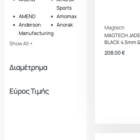
Sports
AMEND
Amomax
Anderson
Anorak
Magtech
Manufacturing
MAGTECH JADE
ANSMANN
Apollon
BLACK 4.5mm 
Show All +
Apolo
Arcturus
208.00
€
Armymania
Armytek
Διαμέτρημα
Artemis
Asg
Baikal
Ballistol
Bam
Barbaric
Εύρος Τιμής
Barra Arms
Barska
Benelli
Beretta
Beretta Benelli
Best Fittings
Iberica (BBI)
Birchwood
Blackhawk
Blazer
Bludive