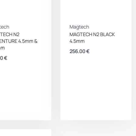
tech
Magtech
TECH N2
MAGTECH N2 BLACK
ENTURE 4.5mm &
4.5mm
mm
256.00
€
00
€