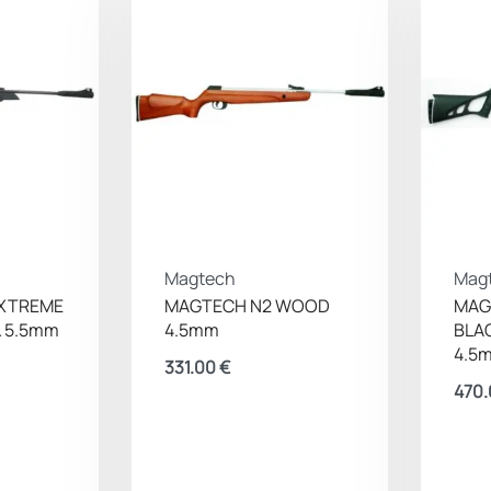
Magtech
Mag
EXTREME
MAGTECH N2 WOOD
MAG
& 5.5mm
4.5mm
BLA
4.5
331.00
€
470