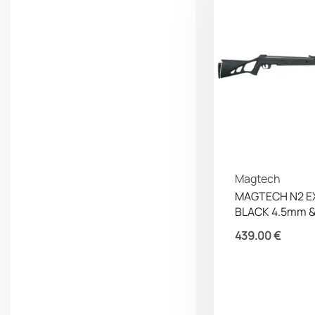
Briley
Browning
BSA Guns
BUFF
Bushnell
CAA
Camelion
Camosystems
Campack
Canik
CAT
Cervellati
Chameleon
Champion
Classic Army
CMP
Coal
Cold Steel
Colt
Cometa
Magtech
MAGTECH N2 
Condor
Conquer
BLACK 4.5mm 
Tactical Gear
Cressi
CRKT
439.00
€
Crosman
Cytac
Cz
DAA
Daisy
Daniel
Defense