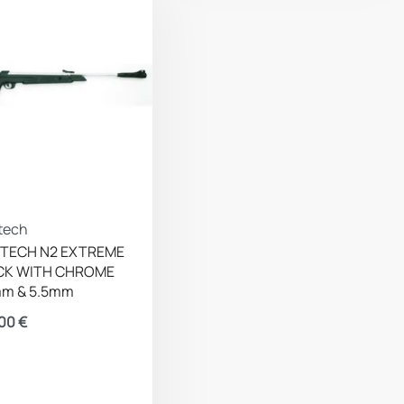
tech
TECH Ν2 EXTREME
CK WITH CHROME
mm & 5.5mm
.00
€