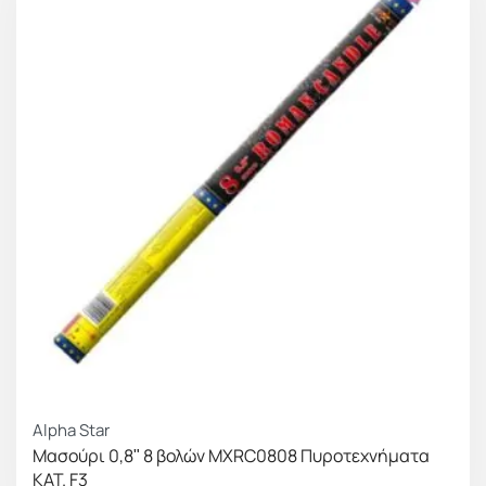
Alpha Star
Μασούρι 0,8ʺ 8 βολών MXRC0808 Πυροτεχνήματα
ΚAT. F3