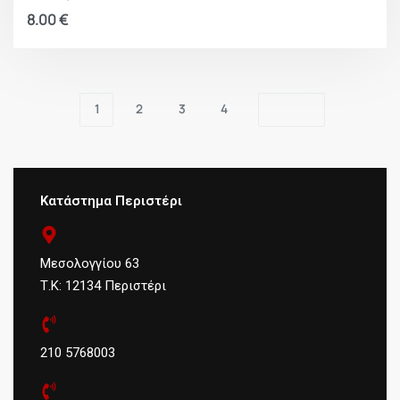
8.00
€
1
2
3
4
Κατάστημα Περιστέρι
Μεσολογγίου 63
Τ.Κ: 12134 Περιστέρι
210 5768003