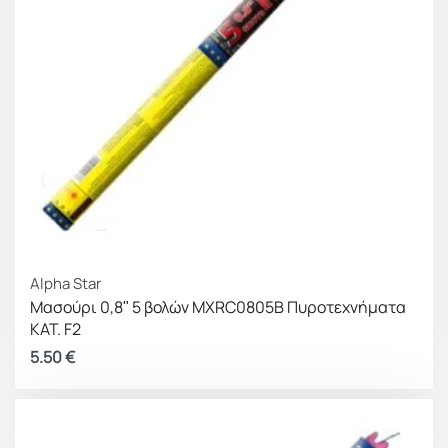
Alpha Star
Μασούρι 0,8ʺ 5 βολών MXRC0805B Πυροτεχνήματα
ΚΑΤ. F2
5.50
€