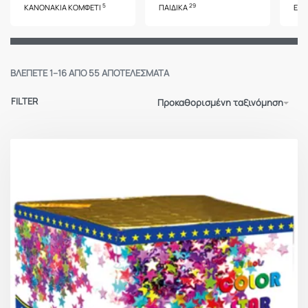
5
29
ΚΑΝΟΝΆΚΙΑ ΚΟΜΦΕΤΊ
ΠΑΙΔΙΚΆ
ΕΝΑ
ΒΛΈΠΕΤΕ 1–16 ΑΠΌ 55 ΑΠΟΤΕΛΈΣΜΑΤΑ
FILTER
Προκαθορισμένη ταξινόμηση