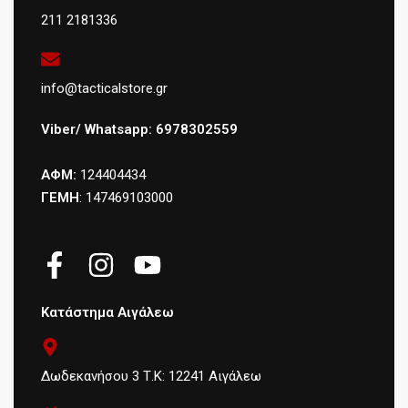
211 2181336
info@tacticalstore.gr
Viber/ Whatsapp: 6978302559
ΑΦΜ:
124404434
ΓΕΜΗ
: 147469103000
Κατάστημα Αιγάλεω
Δωδεκανήσου 3 Τ.Κ: 12241 Αιγάλεω