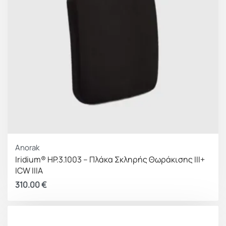
Anorak
Iridium® HP.3.1003 – Πλάκα Σκληρής Θωράκισης III+
ICW IIIA
310.00
€