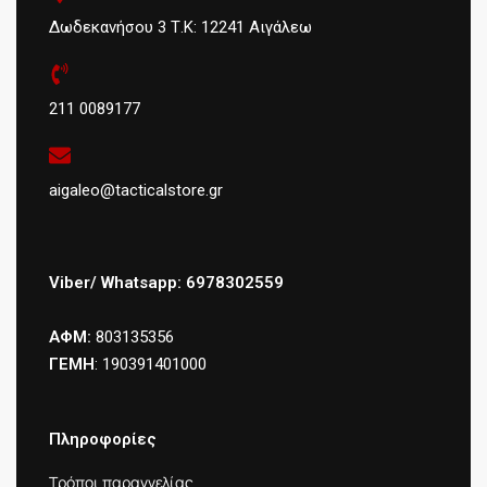
Δωδεκανήσου 3 Τ.Κ: 12241 Αιγάλεω
211 0089177
aigaleo@tacticalstore.gr
Viber/ Whatsapp: 6978302559
ΑΦΜ:
803135356
ΓΕΜΗ
: 190391401000
Πληροφορίες
Τρόποι παραγγελίας