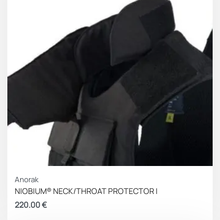
Anorak
NIOBIUM® NECK/THROAT PROTECTOR I
220.00
€