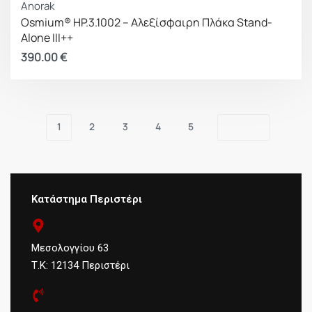
Anorak
Osmium® HP.3.1002 – Αλεξίσφαιρη Πλάκα Stand-
Alone III++
390.00
€
1
2
3
4
5
Κατάστημα Περιστέρι
Μεσολογγίου 63
Τ.Κ: 12134 Περιστέρι