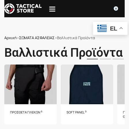
0
EL
Αρχική
›
ΣΩΜΑΤΑ ΑΣΦΑΛΕΙΑΣ
›
Βαλλιστικά Προϊόντα
Βαλλιστικά Προϊόντα
6
9
ΠΡΌΣΘΕΤΑ ΓΙΛΕΚΏΝ
SOFT PANEL
ΠΛΆ
ΘΩ