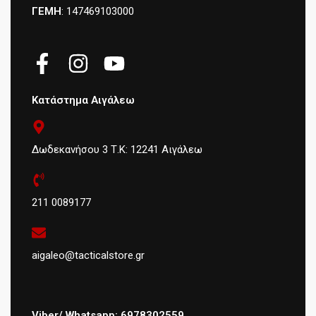
ΓΕΜΗ
: 147469103000
Κατάστημα Αιγάλεω
Δωδεκανήσου 3 Τ.Κ: 12241 Αιγάλεω
211 0089177
aigaleo@tacticalstore.gr
Viber/ Whatsapp: 6978302559