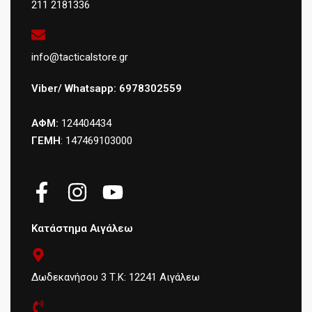
211 2181336
info@tacticalstore.gr
Viber/ Whatsapp: 6978302559
ΑΦΜ:
124404434
ΓΕΜΗ
: 147469103000
Κατάστημα Αιγάλεω
Δωδεκανήσου 3 Τ.Κ: 12241 Αιγάλεω