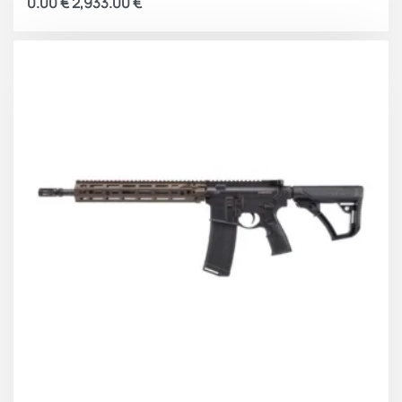
0.00
€
2,933.00
€