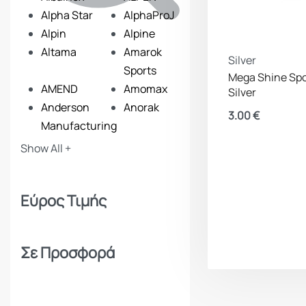
Alpha Star
AlphaProJ
Alpin
Alpine
Altama
Amarok
Silver
Sports
Mega Shine Sp
AMEND
Amomax
Silver
Anderson
Anorak
3.00
€
Manufacturing
ANSMANN
Apollon
Show All +
Apolo
Arcturus
Armymania
Armytek
Εύρος Τιμής
Artemis
Asg
Baikal
Ballistol
Bam
Barbaric
Σε Προσφορά
Barra Arms
Barska
Benelli
Beretta
Beretta Benelli
Best Fittings