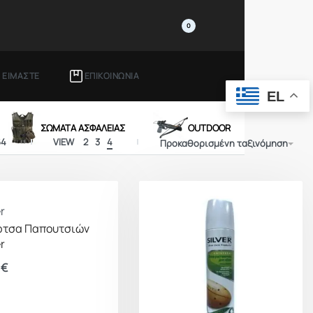
0
Ι ΕΙΜΑΣΤΕ
ΕΠΙΚΟΙΝΩΝΙΑ
EL
ΣΩΜΑΤΑ ΑΣΦΑΛΕΙΑΣ
OUTDOOR
64
VIEW
2
3
4
Προκαθορισμένη ταξινόμηση
r
ρτσα Παπουτσιών
r
0
€