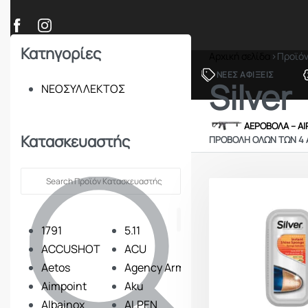
Κατηγορίες
Αρχική σελίδα
›
Προϊό
ΠΡΟΪΟΝΤΑ
ΝΕΕΣ ΑΦΙΞΕΙΣ
Silver
ΝΕΟΣΥΛΛΕΚΤΟΣ
ΟΠΛΑ – ΚΥΝΗΓΙ – ΣΚΟΠΟΒΟΛΗ
ΑΕΡΟΒΟΛΑ – A
Κατασκευαστής
ΠΡΟΒΟΛΉ ΌΛΩΝ ΤΩΝ 4
1791
5.11
ACCUSHOT
ACU
Aetos
Agency Arms
Aimpoint
Aku
Albainox
ALPEN