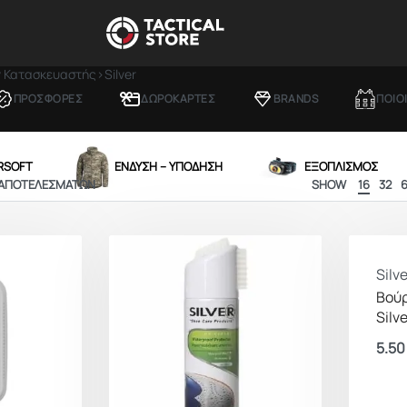
ν Κατασκευαστής
›
Silver
ΠΡΟΣΦΟΡΕΣ
ΔΩΡΟΚΑΡΤΕΣ
BRANDS
ΠΟΙΟ
IRSOFT
ΕΝΔΥΣΗ – ΥΠΟΔΗΣΗ
ΕΞΟΠΛΙΣΜΟΣ
 ΑΠΟΤΕΛΕΣΜΆΤΩΝ
SHOW
16
32
Silve
Βού
Silve
5.5