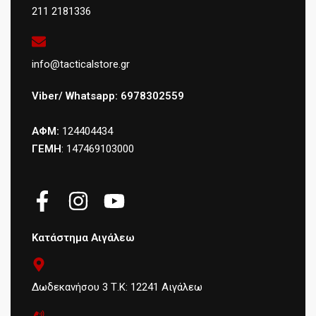
211 2181336
info@tacticalstore.gr
Viber/ Whatsapp: 6978302559
ΑΦΜ:
124404434
ΓΕΜΗ
: 147469103000
Κατάστημα Αιγάλεω
Δωδεκανήσου 3 Τ.Κ: 12241 Αιγάλεω