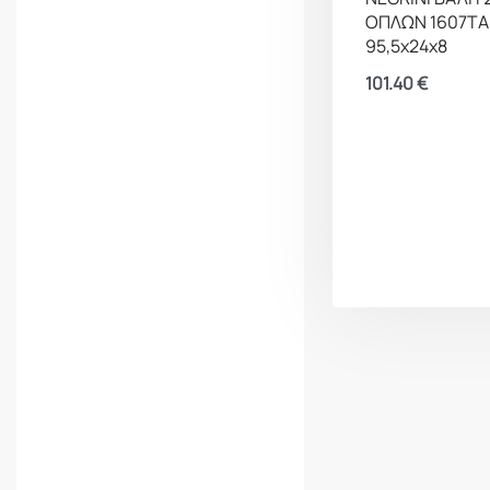
FPS Softair
Fuvision
ΟΠΛΩΝ 1607ΤΑ
FX
G96
95,5x24x8
Gamma
Gamo
101.40
€
GEISSELE
Gemini
AUTOMATICS
Genart
GENERAL
NANO
PROTECTION
Gens Ace
German
Tactical
Systems
Ghost
Glock
Gold Care
Granger's
Griffon
Grisport
Gun Mate
H&K
Haix
Hammerli
Hatsan
Hawke