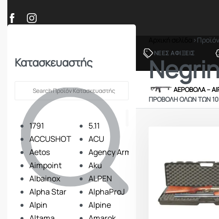
Αρχική σελίδα
›
Προϊό
ΠΡΟΪΟΝΤΑ
ΝΕΕΣ ΑΦΙΞΕΙΣ
Negrin
Κατασκευαστής
ΟΠΛΑ – ΚΥΝΗΓΙ – ΣΚΟΠΟΒΟΛΗ
ΑΕΡΟΒΟΛΑ – A
ΠΡΟΒΟΛΉ ΌΛΩΝ ΤΩΝ 1
1791
5.11
ACCUSHOT
ACU
Aetos
Agency Arms
Aimpoint
Aku
Albainox
ALPEN
Alpha Star
AlphaProJ
Alpin
Alpine
Altama
Amarok