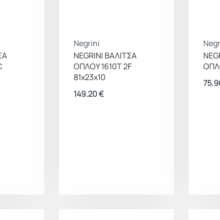
Negrini
Negr
ΣΑ
NEGRINI ΒΑΛΙΤΣΑ
NEGR
C
ΟΠΛΟΥ 1610T 2F
ΟΠΛΟ
81x23x10
75.
149.20
€