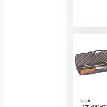
Derya
Dewalt
Diana
Direct Action
Dispan
Dpm
Dry Tech
Drywalker
Duetto
Earmor
Easyhit
Electronics
Elite Force
Elmon
Eotech
EShooter
ESP
Evolution
Fab Defence
FABARM
Falcon
Falke
Fallkniven
Falx Optics
Federal
Fenix
Fiocchi
Fire Maple
Fitorch
Flexi Care
Negrini
FMA
Fobus
NEGRINI ΒΑΛΙΤ