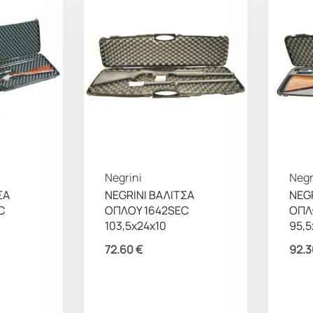
Negrini
Negr
ΣΑ
NEGRINI ΒΑΛΙΤΣΑ
NEGR
C
ΟΠΛΟΥ 1642SEC
ΟΠΛ
103,5x24x10
95,5
72.60
€
92.