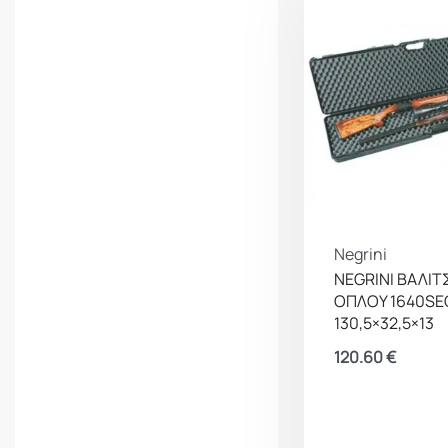
Briley
Browning
BSA Guns
BUFF
Bushnell
CAA
Camelion
Camosystems
Campack
Canik
CAT
Cervellati
Chameleon
Champion
Classic Army
CMP
Coal
Cold Steel
Colt
Cometa
Negrini
NEGRINI ΒΑΛΙΤ
Condor
Conquer
ΟΠΛΟΥ 1640SE
Tactical Gear
130,5×32,5×13
Cressi
CRKT
120.60
€
Crosman
Cytac
Cz
DAA
Daisy
Daniel
Defense