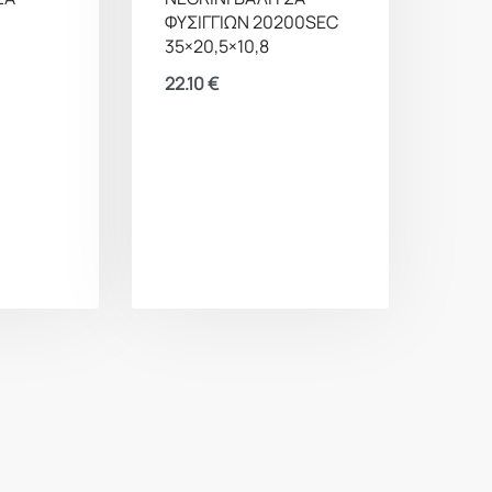
ΦΥΣΙΓΓΙΩΝ 20200SEC
35×20,5×10,8
22.10
€