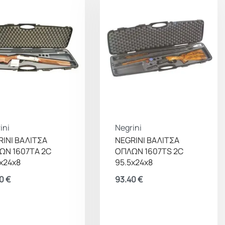
ini
Negrini
INI ΒΑΛΙΤΣΑ
NEGRINI ΒΑΛΙΤΣΑ
ΩΝ 1607TA 2C
ΟΠΛΩΝ 1607TS 2C
x24x8
95.5x24x8
30
€
93.40
€