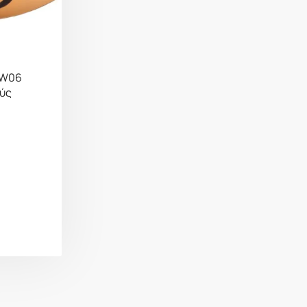
EW06
ούς