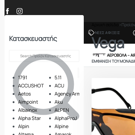
Αρχική σελίδα
›
Προϊό
ΠΡΟΪΟΝΤΑ
ΝΕΕΣ ΑΦΙΞΕΙΣ
Vega
Κατασκευαστής
ΟΠΛΑ – ΚΥΝΗΓΙ – ΣΚΟΠΟΒΟΛΗ
ΑΕΡΟΒΟΛΑ – A
ΕΜΦΆΝΙΣΗ ΤΟΥ ΜΟΝΑΔ
1791
5.11
ACCUSHOT
ACU
Aetos
Agency Arms
Aimpoint
Aku
Albainox
ALPEN
Alpha Star
AlphaProJ
Alpin
Alpine
Altama
Amarok