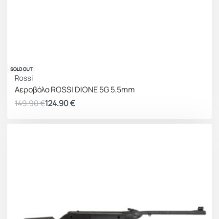
ΚΕΡΔΟΣ 25.00 €
SOLD OUT
Rossi
Αεροβόλο ROSSI DIONE 5G 5.5mm
149.90
€
124.90
€