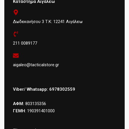
Κατάστημα Αιγάλεω
Δωδεκανήσου 3 Τ.Κ: 12241 Αιγάλεω
211 0089177
aigaleo@tacticalstore.gr
Viber/ Whatsapp: 6978302559
ΑΦΜ:
803135356
ΓΕΜΗ
: 190391401000