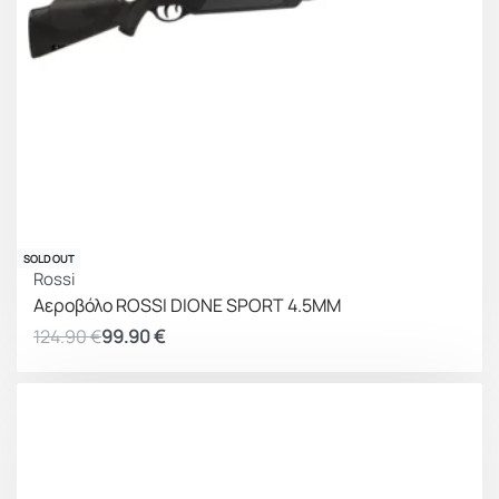
ΚΕΡΔΟΣ 25.00 €
SOLD OUT
Rossi
Αεροβόλο ROSSI DIONE SPORT 4.5MM
124.90
€
99.90
€