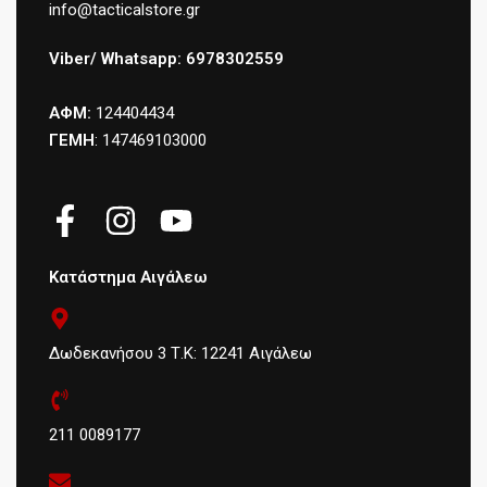
info@tacticalstore.gr
Viber/ Whatsapp: 6978302559
ΑΦΜ:
124404434
ΓΕΜΗ
: 147469103000
Κατάστημα Αιγάλεω
Δωδεκανήσου 3 Τ.Κ: 12241 Αιγάλεω
211 0089177