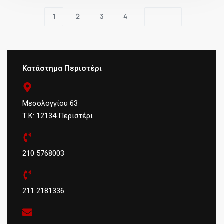
1
2
3
4
Κατάστημα Περιστέρι
Μεσολογγίου 63
Τ.Κ: 12134 Περιστέρι
210 5768003
211 2181336