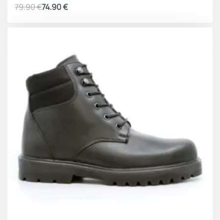
79.90
€
74.90
€