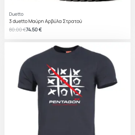
ΚΕΡΔΟΣ 5.50 €
Duetto
3 duetto Μαύρη Αρβύλα Στρατού
80.00
€
74.50
€