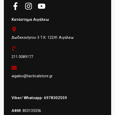
Κατάστημα Αιγάλεω
Δωδεκανήσου 3 Τ.Κ: 12241 Αιγάλεω
211 0089177
aigaleo@tacticalstore.gr
Viber/ Whatsapp: 6978302559
ΑΦΜ:
803135356