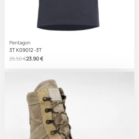
ΚΕΡΔΟΣ 1.60 €
Pentagon
3T K09012 -3T
25.50
€
23.90
€