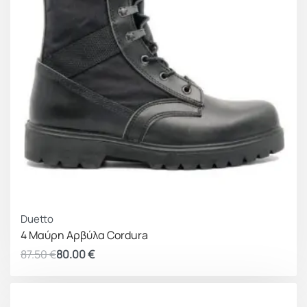
ΚΕΡΔΟΣ 7.50 €
Duetto
4 Μαύρη Αρβύλα Cordura
87.50
€
80.00
€