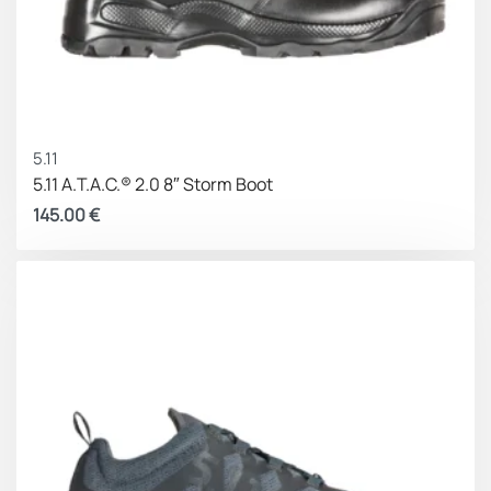
5.11
5.11 A.T.A.C.® 2.0 8″ Storm Boot
145.00
€