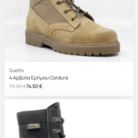
ΚΕΡΔΟΣ 5.40 €
Duetto
4 Αρβύλα Ερήμου Cordura
79.90
€
74.50
€