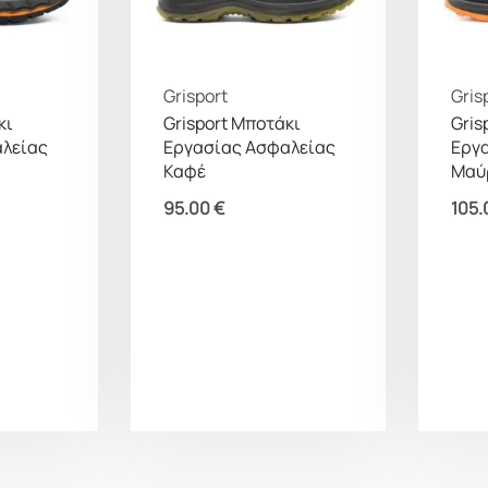
Grisport
Gris
κι
Grisport Μποτάκι
Gris
αλείας
Εργασίας Ασφαλείας
Εργ
Καφέ
Μαύ
95.00
€
105