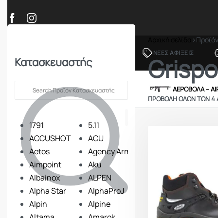
Αρχική σελίδα
›
Προϊό
ΠΡΟΪΟΝΤΑ
ΝΕΕΣ ΑΦΙΞΕΙΣ
Grispo
Κατασκευαστής
ΟΠΛΑ – ΚΥΝΗΓΙ – ΣΚΟΠΟΒΟΛΗ
ΑΕΡΟΒΟΛΑ – A
ΠΡΟΒΟΛΉ ΌΛΩΝ ΤΩΝ 4
1791
5.11
ACCUSHOT
ACU
Aetos
Agency Arms
Aimpoint
Aku
Albainox
ALPEN
Alpha Star
AlphaProJ
Alpin
Alpine
Altama
Amarok