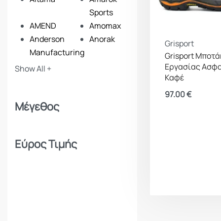
Sports
AMEND
Amomax
Anderson
Anorak
Grisport
Manufacturing
Grisport Μποτά
ANSMANN
Apollon
Εργασίας Ασφ
Show All +
Καφέ
Apolo
Arcturus
Armymania
Armytek
97.00
€
Μέγεθος
Artemis
Asg
Baikal
Ballistol
Bam
Barbaric
Εύρος Τιμής
Barra Arms
Barska
Benelli
Beretta
Beretta Benelli
Best Fittings
Iberica (BBI)
Birchwood
Blackhawk
Blazer
Bludive