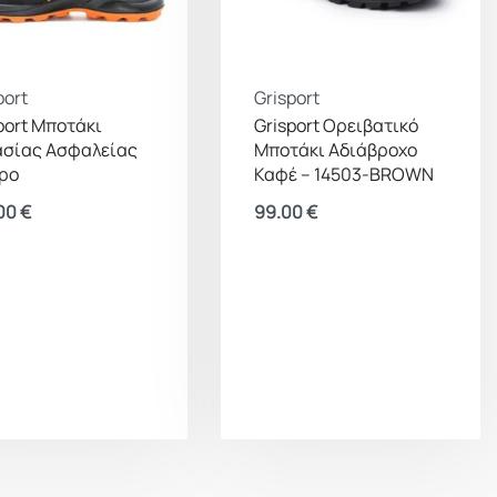
port
Grisport
port Μποτάκι
Grisport Ορειβατικό
ασίας Ασφαλείας
Μποτάκι Αδιάβροχο
ρο
Καφέ – 14503-BROWN
.00
€
99.00
€