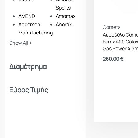
Sports
AMEND
Amomax
Anderson
Anorak
Cometa
Manufacturing
Αεροβόλο Com
ANSMANN
Apollon
Fenix 400 Gala
Show All +
Gas Power 4,5
Apolo
Arcturus
Armymania
Armytek
260.00
€
Διαμέτρημα
Artemis
Asg
Baikal
Ballistol
Bam
Barbaric
Εύρος Τιμής
Barra Arms
Barska
Benelli
Beretta
Beretta Benelli
Best Fittings
Iberica (BBI)
Birchwood
Blackhawk
Blazer
Bludive