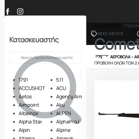
Αρχική σελίδα
›
Προϊό
ΠΡΟΪΟΝΤΑ
ΝΕΕΣ ΑΦΙΞΕΙΣ
Come
Κατασκευαστής
ΟΠΛΑ – ΚΥΝΗΓΙ – ΣΚΟΠΟΒΟΛΗ
ΑΕΡΟΒΟΛΑ – A
ΠΡΟΒΟΛΉ ΌΛΩΝ ΤΩΝ 2
1791
5.11
ACCUSHOT
ACU
Aetos
Agency Arms
Aimpoint
Aku
Albainox
ALPEN
Alpha Star
AlphaProJ
Alpin
Alpine
Altama
Amarok