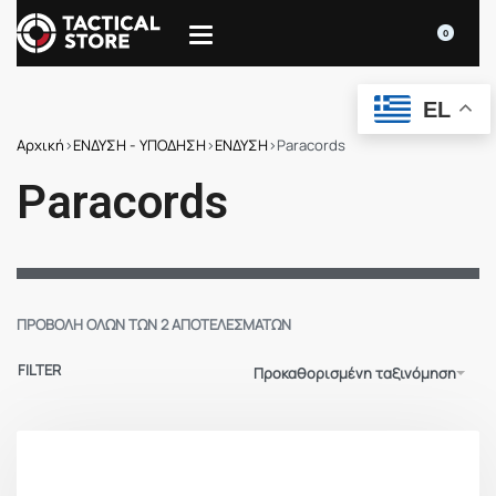
0
EL
Αρχική
›
ΕΝΔΥΣΗ - ΥΠΟΔΗΣΗ
›
ΕΝΔΥΣΗ
›
Paracords
Paracords
ΠΡΟΒΟΛΉ ΌΛΩΝ ΤΩΝ 2 ΑΠΟΤΕΛΕΣΜΆΤΩΝ
FILTER
Προκαθορισμένη ταξινόμηση