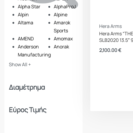
Alpha Star
AlphaProJ
Alpin
Alpine
Altama
Amarok
Hera Arms
Sports
Hera Arms “TH
AMEND
Amomax
SLB2020 13.5″
Anderson
Anorak
2,100.00
€
Manufacturing
ANSMANN
Apollon
Show All +
Apolo
Arcturus
Armymania
Armytek
Διαμέτρημα
Artemis
Asg
Baikal
Ballistol
Bam
Barbaric
Εύρος Τιμής
Barra Arms
Barska
Benelli
Beretta
Beretta Benelli
Best Fittings