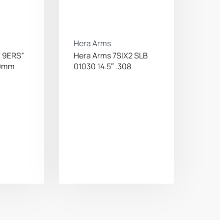
Hera Arms
E 9ERS”
Hera Arms 7SIX2 SLB
 9mm
01030 14.5″ .308