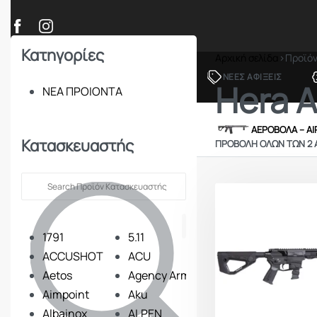
Κατηγορίες
Αρχική σελίδα
›
Προϊό
ΠΡΟΪΟΝΤΑ
ΝΕΕΣ ΑΦΙΞΕΙΣ
Hera 
ΝΕΑ ΠΡΟΙΟΝΤΑ
ΟΠΛΑ – ΚΥΝΗΓΙ – ΣΚΟΠΟΒΟΛΗ
ΑΕΡΟΒΟΛΑ – A
Κατασκευαστής
ΠΡΟΒΟΛΉ ΌΛΩΝ ΤΩΝ 2
1791
5.11
ACCUSHOT
ACU
Aetos
Agency Arms
Aimpoint
Aku
Albainox
ALPEN