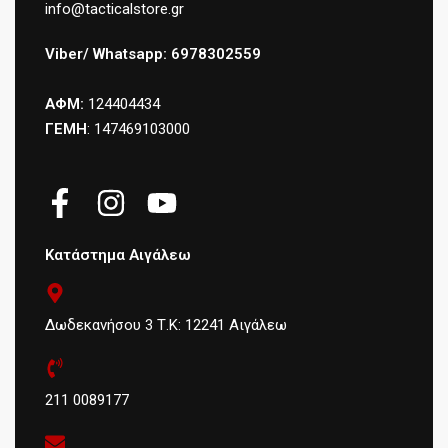
info@tacticalstore.gr
Viber/ Whatsapp: 6978302559
ΑΦΜ:
124404434
ΓΕΜΗ
: 147469103000
Κατάστημα Αιγάλεω
Δωδεκανήσου 3 Τ.Κ: 12241 Αιγάλεω
211 0089177