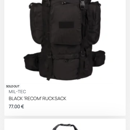
SOLD OUT
MIL-TEC
BLACK ′RECOM′ RUCKSACK
77.00
€