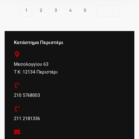
1
2
3
4
5
Κατάστημα Περιστέρι
Μεσολογγίου 63
Τ.Κ: 12134 Περιστέρι
210 5768003
211 2181336