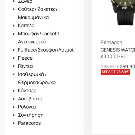
Ζώνες
Φούτερ/ Ζακέτες/
Μακρυμάνικα
Καπέλα
Μπουφάν/ Jacket /
Aντιανεμικά
Pentagon
GENESIS WATC
Fullface/Σκούφοι/Λαιμοί
K30000-BL
Fleece
Γάντια
288.50
€
259.9
ΚΕΡΔΟΣ 28.60 €
Ισοθερμικά /
Θερμοεσώρουχα
Κάλτσες
Αδιάβροχα
Ρολόγια
Συντήρηση
Paracords