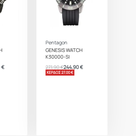
Pentagon
H
GENESIS WATCH
K30000-SI
0
€
271.90
€
244.90
€
ΚΕΡΔΟΣ 27.00 €