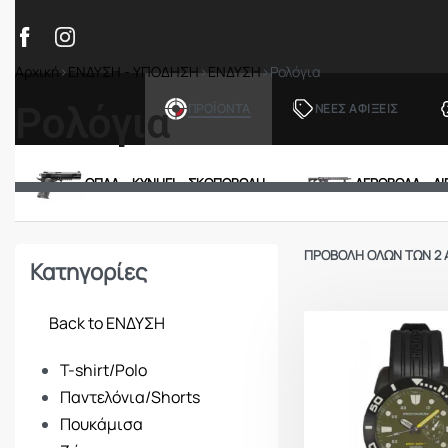
Αρχική
›
ΕΝΔΥΣΗ - ΥΠΟΔΗΣΗ
›
ΕΝΔΥΣΗ
›
Ρολόγια
Ρολόγια
ΠΡΟΪΟΝΤΑ
ΝΕΕΣ ΑΦΙΞΕΙΣ
ΟΠΛΑ – ΚΥΝΗΓΙ – ΣΚΟΠΟΒΟΛΗ
ΑΕΡΟΒΟΛΑ – A
ΠΡΟΒΟΛΉ ΌΛΩΝ ΤΩΝ 2
Κατηγορίες
Back to ΕΝΔΥΣΗ
T-shirt/Polo
Παντελόνια/Shorts
Πουκάμισα