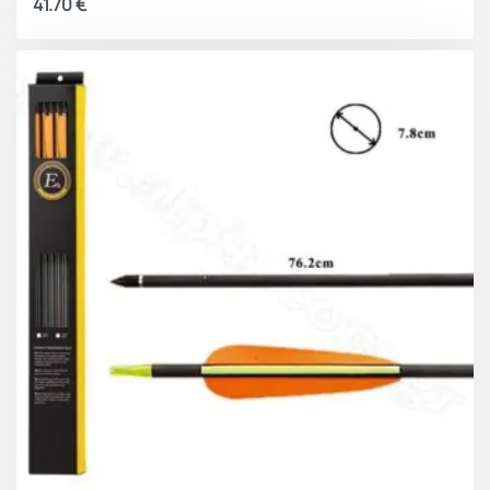
41.70
€