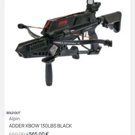
ΚΕΡΔΟΣ 85.00 €
SOLD OUT
Alpin
ADDER XBOW 130LBS BLACK
650.00
€
565.00
€