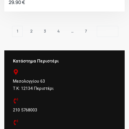
29.90
€
1
2
3
4
…
7
Κατάστημα Περιστέρι
Μεσολογγίου 63
Τ.Κ: 12134 Περιστέρι
210 5768003