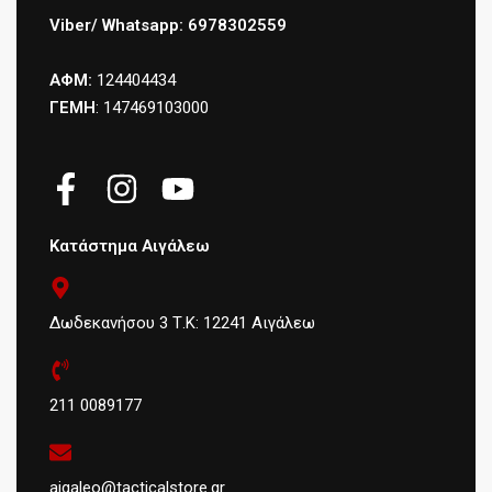
Viber/ Whatsapp: 6978302559
ΑΦΜ:
124404434
ΓΕΜΗ
: 147469103000
Κατάστημα Αιγάλεω
Δωδεκανήσου 3 Τ.Κ: 12241 Αιγάλεω
211 0089177
aigaleo@tacticalstore.gr