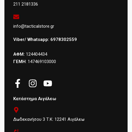
211 2181336
info@tacticalstore.gr
Viber/ Whatsapp: 6978302559
ΑΦΜ:
124404434
ΓΕΜΗ
: 147469103000
Κατάστημα Αιγάλεω
Δωδεκανήσου 3 Τ.Κ: 12241 Αιγάλεω