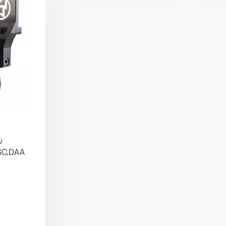
ύ
SC,DAA