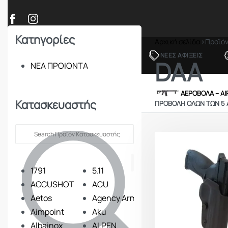
Κατηγορίες
Αρχική σελίδα
›
Προϊό
ΠΡΟΪΟΝΤΑ
ΝΕΕΣ ΑΦΙΞΕΙΣ
DAA
ΝΕΑ ΠΡΟΙΟΝΤΑ
ΟΠΛΑ – ΚΥΝΗΓΙ – ΣΚΟΠΟΒΟΛΗ
ΑΕΡΟΒΟΛΑ – A
Κατασκευαστής
ΠΡΟΒΟΛΉ ΌΛΩΝ ΤΩΝ 5
1791
5.11
ACCUSHOT
ACU
Aetos
Agency Arms
Aimpoint
Aku
Albainox
ALPEN