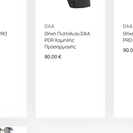
DAA
DAA
PRO
Θήκη Πιστολιού DAA
Θήκη
PDR Χαμηλής
PRO 
Προσαρμογής
90.
80.00
€