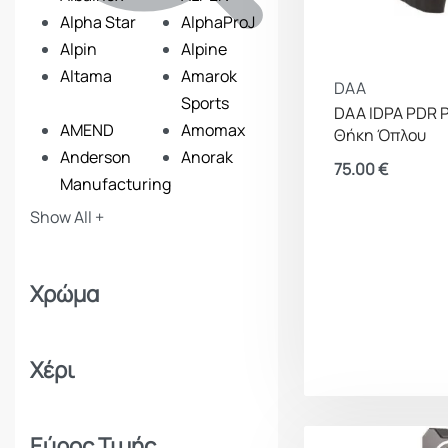
Alpha Star
AlphaProJ
Alpin
Alpine
Altama
Amarok
DAA
Sports
DAA IDPA PDR 
AMEND
Amomax
Θήκη Όπλου
Anderson
Anorak
75.00
€
Manufacturing
ANSMANN
Apollon
Show All +
Apolo
Arcturus
Armymania
Armytek
Χρώμα
Artemis
Asg
Baikal
Ballistol
Bam
Barbaric
Χέρι
Barra Arms
Barska
Benelli
Beretta
Beretta Benelli
Best Fittings
Εύρος Τιμής