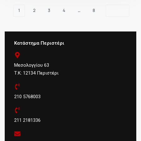
1
2
3
4
…
8
Κατάστημα Περιστέρι
Μεσολογγίου 63
Τ.Κ: 12134 Περιστέρι
210 5768003
211 2181336