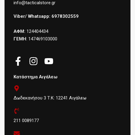
info@tacticalstore.gr
Viber/ Whatsapp: 6978302559
ΑΦΜ:
124404434
ΓΕΜΗ
: 147469103000
Κατάστημα Αιγάλεω
Δωδεκανήσου 3 Τ.Κ: 12241 Αιγάλεω
211 0089177