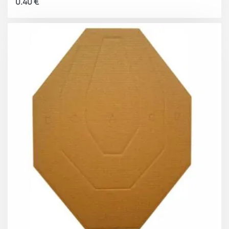
0.40
€