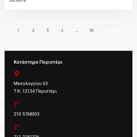
1
2
3
4
…
19
Κατάστημα Περιστέρι
Μεσολογγίου 63
Τ.Κ: 12134 Περιστέρι
210 5768003
211 2181336