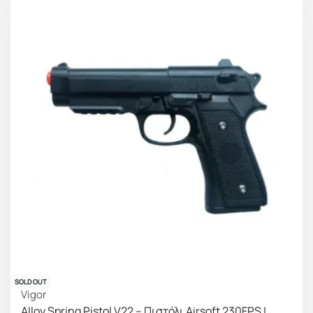
SOLD OUT
Vigor
Alloy Spring Pistol V22 – Πιστόλι Airsoft 230FPS |