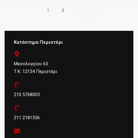
1
2
Κατάστημα Περιστέρι
Μεσολογγίου 63
Τ.Κ: 12134 Περιστέρι
210 5768003
211 2181336