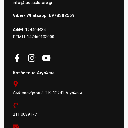
info@tacticalstore.gr
Viber/ Whatsapp: 6978302559
ΑΦΜ:
124404434
ΓΕΜΗ
: 147469103000
Κατάστημα Αιγάλεω
Δωδεκανήσου 3 Τ.Κ: 12241 Αιγάλεω
211 0089177