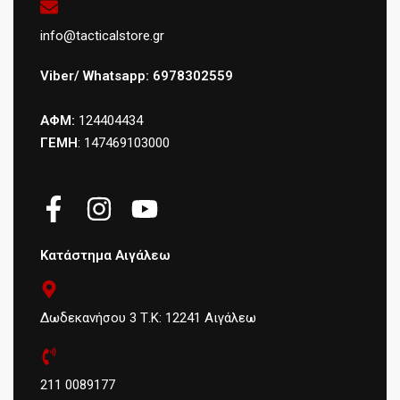
info@tacticalstore.gr
Viber/ Whatsapp: 6978302559
ΑΦΜ:
124404434
ΓΕΜΗ
: 147469103000
Κατάστημα Αιγάλεω
Δωδεκανήσου 3 Τ.Κ: 12241 Αιγάλεω
211 0089177