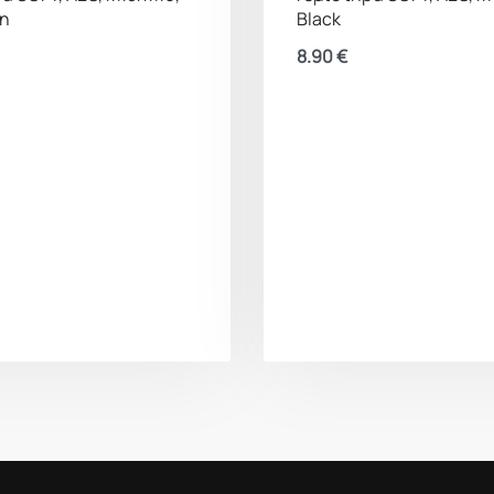
an
Black
8.90
€