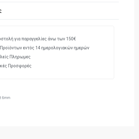
ς
 AR15 AEG airsoft replicas
χωρίς ροδέλα)
20 BBs
στολή για παραγγελίες άνω των 150€
ο πολυμερές (Polymer)
Προϊόντων εντός 14 ημερολογιακών ημερών
K)
λείς Πληρωμες
ία BBs χωρίς “rattle”
ικές Προσφορές
ργία reload για tactical gameplay
ft 6mm