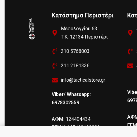
Κατάστημα Περιστέρι
Κα
Μεσολογγίου 63
Τ.Κ: 12134 Περιστέρι
210 5768003
211 2181336
info@tacticalstore.gr
Vibe
Viber/ Whatsapp:
697
6978302559
ΑΦΜ
ΑΦΜ:
124404434
ΓΕΜ
ΓΕΜΗ
: 147469103000