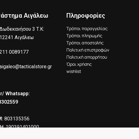
τάστημα Αιγάλεω
Πληροφορίες
Τρόποι παραγγελίας
Δωδεκανήσου 3 Τ.Κ:
Τρόποι πληρωμής
12241 Αιγάλεω
Τρόποι αποστολής
Πολιτική επιστροφών
211 0089177
Πολιτική απορρήτου
Όροι χρήσης
aigaleo@tacticalstore.gr
wishlist
r/ Whatsapp:
8302559
:
803135356
Η
: 190391401000