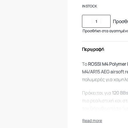
IN STOCK
Προσθή
Προσθήκη στα αγαπημέν
Περιγραφή
Το
ROSSI M4 Polymer
M4/AR15 AEG airsoft r
πολυμερές για χαμηλό
Πρόκειται για
120 BB
πιο ρεαλιστική και σ
τον θόρυβο από τα “μ
Ιδανικός για τακτικό