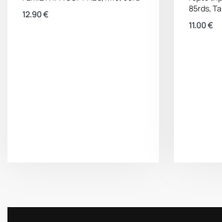
85rds, T
12.90
€
11.00
€