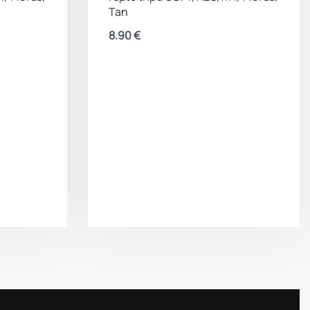
Tan
8.90
€