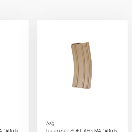
Asg
, 140rds,
Γεμιστήρα SOFT, AEG, M4, 140rds,