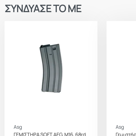
ΣΥΝΔΥΑΣΕ ΤΟ ΜΕ
Asg
Asg
ΓΕΜΙΣΤΗΡΑ SOFT AEG, M16, 68rd
Γεμιστήρ