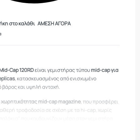
κη στο καλάθι
ΑΜΕΣΗ ΑΓΟΡΑ
α
 Mid-Cap 120RD
είναι γεμιστήρας τύπου
mid-cap για
eplicas
, κατασκευασμένος από ενισχυμένο
 βάρος και υψηλή αντοχή.
s χωρητικότητας mid-cap magazine
, που προσφέρει
ταθερή τροφοδοσία σε σχέση με τα hi-cap, χωρίς
παλάκια” που κουδουνίζουν μέσα στον γεμιστήρα.
 παιχνίδι και σταθερή απόδοση σε κάθε βολή.