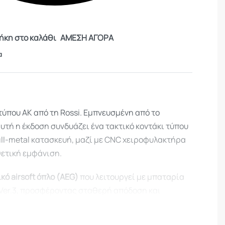
κη στο καλάθι
ΑΜΕΣΗ ΑΓΟΡΑ
α
ύπου AK από τη Rossi. Εμπνευσμένη από το
υτή η έκδοση συνδυάζει ένα τακτικό κοντάκι τύπου
ull-metal κατασκευή, μαζί με CNC χειροφυλακτήρα
θετική εμφάνιση.
κό airsoft όπλο (AEG)
που λειτουργεί με μπαταρία
 Ver.3, προσφέροντας σταθερή απόδοση και
 σε αυτόματη και ημιαυτόματη βολή.