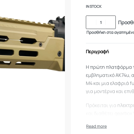
IN STOCK
Προσθή
Προσθήκη στα αγαπημέν
Περιγραφή
Η πρώτη πλατφόρμα τ
εμβληματικό AK74u, α
M4 και μια ελαφριά f
για μοντέρνα και επι
Πρόκειται για
ηλεκτρι
και διαθέτει gearbox
αξιόπιστη λειτουργία