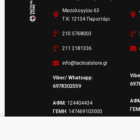
Μεσολογγίου 63
Τ.Κ: 12134 Περιστέρι
210 5768003
211 2181336
info@tacticalstore.gr
Vibe
Viber/ Whatsapp:
697
6978302559
ΑΦΜ
ΑΦΜ:
124404434
ΓΕΜ
ΓΕΜΗ
: 147469103000
CLUB SLUG ΜΟΝΟΒΟΛΟ C12