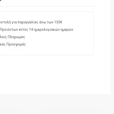
31gr
Κάλυκας: 12/70/16 λευκός διαφανής,
στολή για παραγγελίες άνω των 150€
συσκευασία: 10/200. Τα μονόβολα και οι τάπες
Προϊόντων εντός 14 ημερολογιακών ημερών
είναι Gualandi.
λείς Πληρωμες
ικές Προσφορές
0