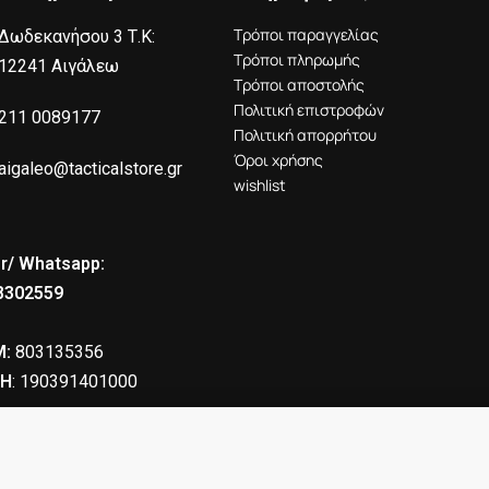
Τρόποι παραγγελίας
Δωδεκανήσου 3 Τ.Κ:
Τρόποι πληρωμής
12241 Αιγάλεω
Τρόποι αποστολής
Πολιτική επιστροφών
211 0089177
Πολιτική απορρήτου
Όροι χρήσης
aigaleo@tacticalstore.gr
wishlist
r/ Whatsapp:
8302559
:
803135356
Η
: 190391401000
11.00
€