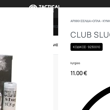
ΑΡΧΙΚΉ ΣΕΛΊΔΑ
›
ΟΠΛΑ - ΚΥΝΗ
ΠΡΟΣΦΟΡΕΣ
ΔΩΡΟΚΑΡΤΕΣ
BRANDS
ΠΟΙΟ
CLUB SL
IRSOFT
ΕΝΔΥΣΗ – ΥΠΟΔΗΣΗ
ΕΞΟΠΛΙΣΜΟΣ
ΚΩΔΙΚΟΣ: 9230010
kyrgias
11.00
€