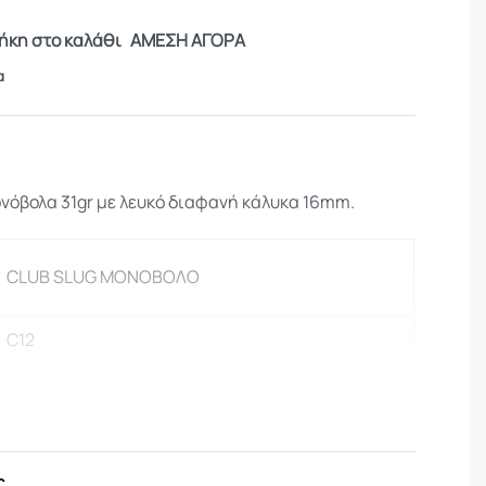
κη στο καλάθι
ΑΜΕΣΗ ΑΓΟΡΑ
α
ονόβολα 31gr με λευκό διαφανή κάλυκα 16mm.
CLUB SLUG ΜΟΝΟΒΟΛΟ
C12
630 bar
475m/s
ς
435m/s