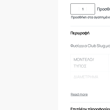
Προσθή
Προσθήκη στα αγαπημέν
Περιγραφή
Φυσίγγια Club Slug μ
ΜΟΝΤΕΛΟ/
ΤΥΠΟΣ
ΔΙΑΜΕΤΡΗΜΑ
ΠΙΕΣΕΙΣ
ΤΑΧΥΤΗΤΑ V0
Επιπλέον πληροφορίε
ΤΑΧΥΤΗΤΑ V20