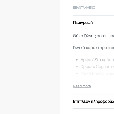
ΕΞΑΝΤΛΗΜΈΝΟ
Περιγραφή
Θήκη ζώνης σουέτ εσ
Γενικά χαρακτηριστι
Αμφιδέξια χρήσ
Χρώμα: Cognac s
Υλικά θήκης: Σου
Υλικό β: Δέρμα
Χρήση: Εσωτερικ
Συμβατή με:
Επιπλέον πληροφορίε
Glock 17