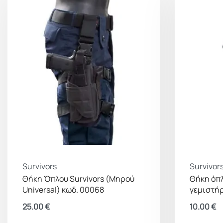
Survivors
Survivor
Θήκη Όπλου Survivors (Μηρού
Θήκη όπλ
Universal) κωδ. 00068
γεμιστή
25.00
€
10.00
€