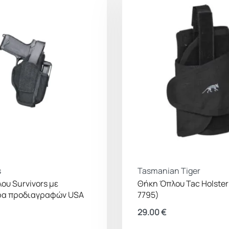
s
Tasmanian Tiger
ου Survivors με
Θήκη Όπλου Tac Holster 
ρα προδιαγραφών USA
7795)
29.00
€