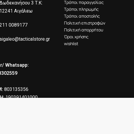
Τρόποι παραγγελίας
Δωδεκανήσου 3 Τ.Κ:
Τρόποι πληρωμής
12241 Αιγάλεω
Τρόποι αποστολής
Πολιτική επιστροφών
211 0089177
Πολιτική απορρήτου
Όροι χρήσης
aigaleo@tacticalstore.gr
wishlist
r/ Whatsapp:
8302559
:
803135356
Η
: 190391401000
ather VEGA HOLSTER