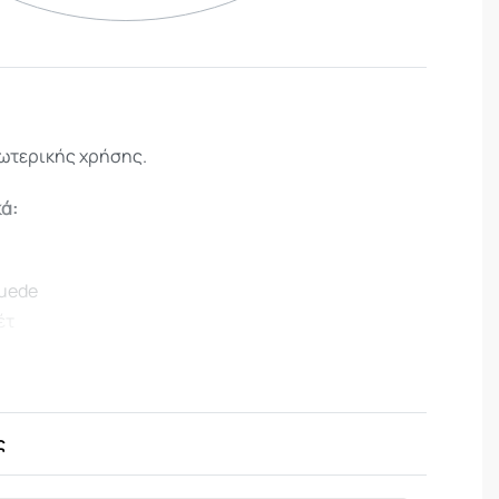
ωτερικής χρήσης.
κά:
η
uede
έτ
ή θήκη για ζώνη
ς