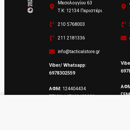
Μεσολογγίου 63
Τ.Κ: 12134 Περιστέρι
210 5768003
211 2181336
info@tacticalstore.gr
Vibe
Viber/ Whatsapp:
697
6978302559
ΑΦΜ
ΑΦΜ:
124404434
ΓΕΜ
ΓΕΜΗ
: 147469103000
Εσωτερική θήκη IR339 suede le