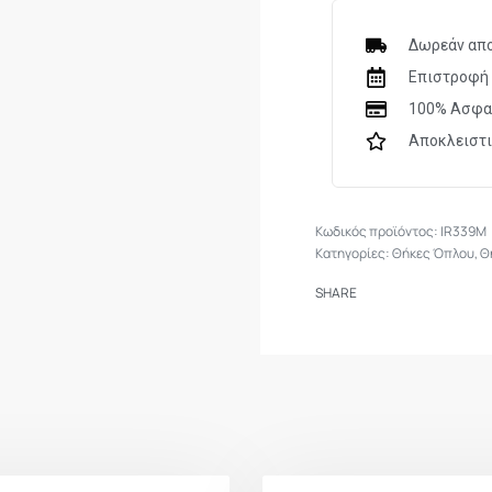
Heckler & Koch U
Sig Sauer P226
Δωρεάν απο
Walther P99
Επιστροφή 
Walther PPQ
100% Ασφα
Αποκλειστ
IR339M
Κατηγορίες:
Θήκες Όπλου
,
Θ
SHARE