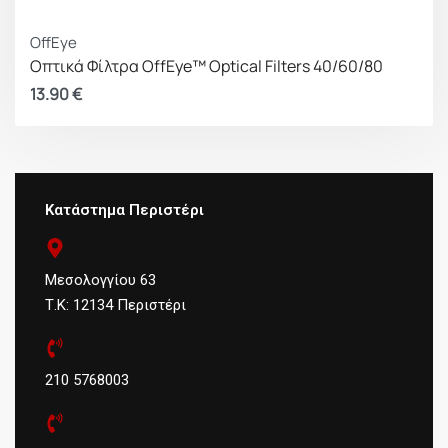
OffEye
Οπτικά Φίλτρα OffEye™ Optical Filters 40/60/80
13.90
€
Κατάστημα Περιστέρι
Μεσολογγίου 63
Τ.Κ: 12134 Περιστέρι
210 5768003