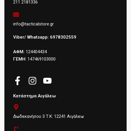
211 2181336
info@tacticalstore.gr
Viber/ Whatsapp: 6978302559
ΑΦΜ:
124404434
ΓΕΜΗ
: 147469103000
Κατάστημα Αιγάλεω
Δωδεκανήσου 3 Τ.Κ: 12241 Αιγάλεω