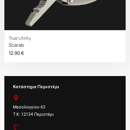
True Utility
Scarab
12.90
€
Κατάστημα Περιστέρι
Μεσολογγίου 63
Τ.Κ: 12134 Περιστέρι