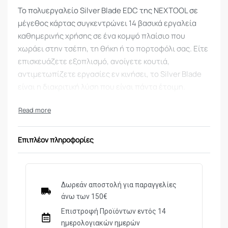
Το πολυεργαλείο Silver Blade EDC της NEXTOOL σε
μέγεθος κάρτας συγκεντρώνει 14 βασικά εργαλεία
καθημερινής χρήσης σε ένα κομψό πλαίσιο που
χωράει στην τσέπη, τη θήκη ή το πορτοφόλι σας. Είτε
επισκευάζετε εξοπλισμό, ανοίγετε κουτιά,
αντιμετωπίζετε εργασίες εν κινήσει, το Silver Blade
είναι η διακριτική λύση που είναι πάντα έτοιμη.
Συνδυάζει μαχαίρι, εξάγωνο κλειδί, κατσαβίδια και
πολλά άλλα σε ένα πλαίσιο μεγέθους πιστωτικής
κάρτας. Μεταφέρετε πολλά εργαλεία χωρίς να
Επιπλέον πληροφορίες
προσθέτετε όγκο στην τσάντα ή την τσέπη σας.
Έχει πάχος μόλις 0,7 cm με έξυπνη πτυσσόμενη
διάταξη και ελαφρύ μεταλλικό σώμα. Χωράει εύκολα
Δωρεάν αποστολή για παραγγελίες
στην τσέπη ή στον οργανωτή EDC σας – χωρίς άβολα
άνω των 150€
εξογκώματα.
Επιστροφή Προϊόντων εντός 14
ημερολογιακών ημερών