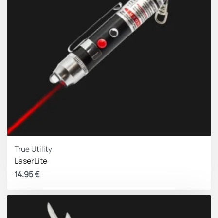
Κλειδί ακτινών
Χάρακας
Ανοιχτήρι κουτιών
Wiper
Οπή για κρέμασμα
Μεγέθη / υλικά
:
Βάρος: 94,5 γραμμάρια
Μέγεθος κλειστό: 85 x 51,7 x 3,5 χιλιοστά
Μήκος ανοιχτό: 147 χιλιοστά
Υλικό κατασκευής: 420J1 / 420J2 / αλουμίνιο 5052
Σκληρότητα λεπίδας: 51 – 54 HRC
True Utility
LaserLite
14.95
€