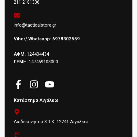
211 2181336
info@tacticalstore.gr
Viber/ Whatsapp: 6978302559
ΑΦΜ:
124404434
ΓΕΜΗ
: 147469103000
Κατάστημα Αιγάλεω
Δωδεκανήσου 3 Τ.Κ: 12241 Αιγάλεω