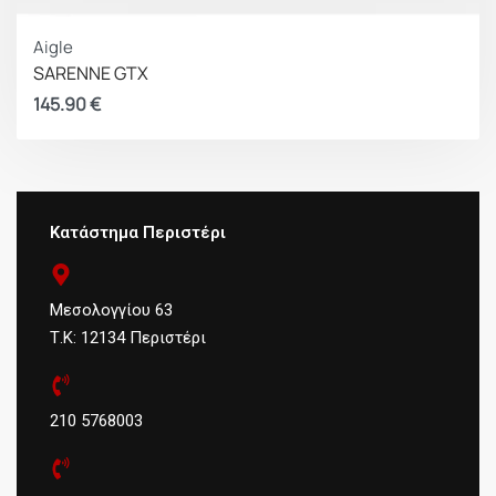
Aigle
SARENNE GTX
145.90
€
Κατάστημα Περιστέρι
Μεσολογγίου 63
Τ.Κ: 12134 Περιστέρι
210 5768003