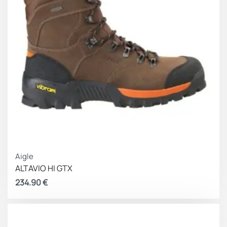
Aigle
ALTAVIO HI GTX
234.90
€