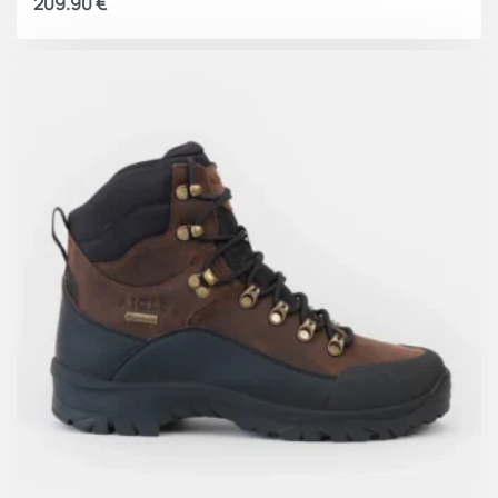
209.90
€