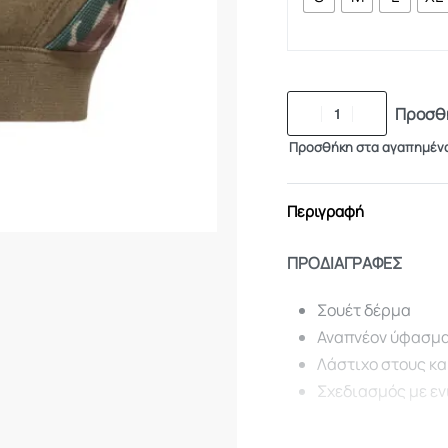
Προσθή
Προσθήκη στα αγαπημέν
Περιγραφή
ΠΡΟΔΙΑΓΡΑΦΕΣ
Σουέτ δέρμα
Αναπνέον ύφασμα
Λάστιχο στους κ
Σχεδιασμός με εν