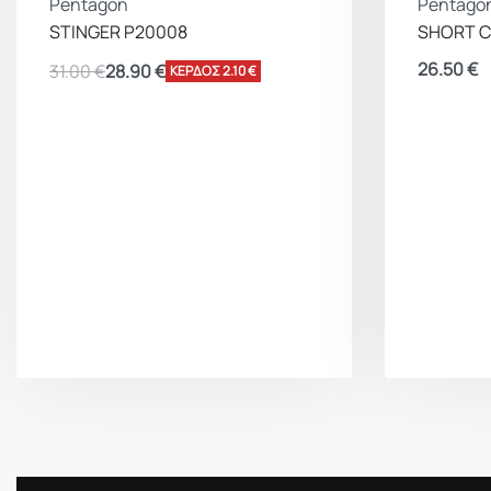
Pentagon
Pentago
STINGER P20008
SHORT C
26.50
€
31.00
€
28.90
€
ΚΕΡΔΟΣ 2.10 €