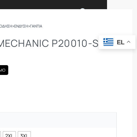
0
ΠΟΔΗΣΗ
›
ΕΝΔΥΣΗ
›
ΓΆΝΤΙΑ
Ι ΕΙΜΑΣΤΕ
ΕΠΙΚΟΙΝΩΝΙΑ
 MECHANIC P20010-SH-
EL
ΣΩΜΑΤΑ ΑΣΦΑΛΕΙΑΣ
OUTDOOR
AMO
2XL
3XL