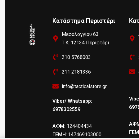
Κατάστημα Περιστέρι
Κα
Μεσολογγίου 63
Τ.Κ: 12134 Περιστέρι
210 5768003
211 2181336
info@tacticalstore.gr
Vibe
Viber/ Whatsapp:
697
6978302559
ΑΦΜ
ΑΦΜ:
124404434
ΓΕΜ
ΓΕΜΗ
: 147469103000