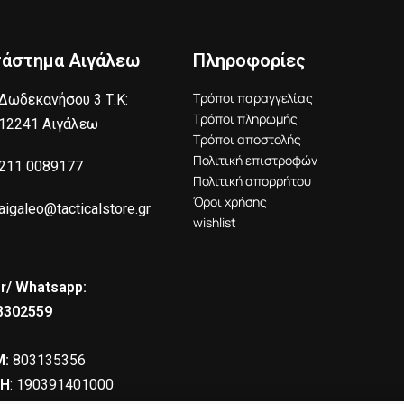
τάστημα Αιγάλεω
Πληροφορίες
Τρόποι παραγγελίας
Δωδεκανήσου 3 Τ.Κ:
Τρόποι πληρωμής
12241 Αιγάλεω
Τρόποι αποστολής
Πολιτική επιστροφών
211 0089177
Πολιτική απορρήτου
Όροι χρήσης
aigaleo@tacticalstore.gr
wishlist
r/ Whatsapp:
8302559
:
803135356
Η
: 190391401000