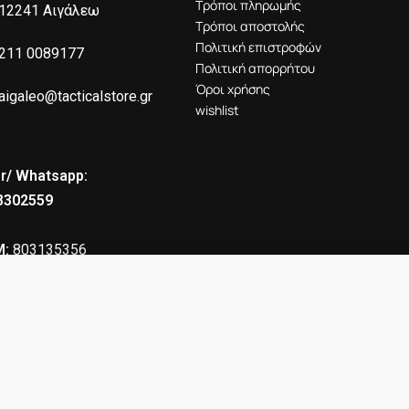
Τρόποι πληρωμής
12241 Αιγάλεω
Τρόποι αποστολής
Πολιτική επιστροφών
211 0089177
Πολιτική απορρήτου
Όροι χρήσης
aigaleo@tacticalstore.gr
wishlist
r/ Whatsapp:
8302559
:
803135356
Η
: 190391401000