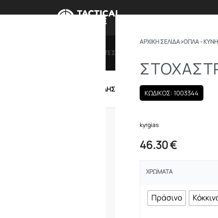
ΑΡΧΙΚΉ ΣΕΛΊΔΑ
›
ΟΠΛΑ - ΚΥΝΗ
ΠΡΟΣΦΟΡΕΣ
ΔΩΡΟΚΑΡΤΕΣ
BRANDS
ΠΟΙΟ
ΣΤΟΧΑΣΤΡ
IRSOFT
ΕΝΔΥΣΗ – ΥΠΟΔΗΣΗ
ΕΞΟΠΛΙΣΜΟΣ
ΚΩΔΙΚΟΣ: 1003344
kyrgias
46.30
€
ΧΡΏΜΑΤΑ
Πράσινο
Κόκκιν