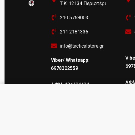
Τ.Κ: 12134 Περιστέρι
210 5768003
211 2181336
info@tacticalstore.gr
Vibe
Viber/ Whatsapp:
697
6978302559
ΑΦΜ
ΑΦΜ:
124404434
ΓΕΜ
ΓΕΜΗ
: 147469103000
ΣΤΟΧΑΣΤΡΟ ΓΙΑ ΤΗ ΡΙΓΑ