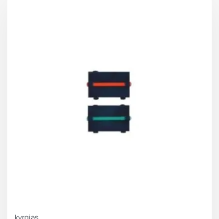
kyrgias