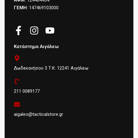
ΑΦΜ:
124404434
ΓΕΜΗ
: 147469103000
Κατάστημα Αιγάλεω
Δωδεκανήσου 3 Τ.Κ: 12241 Αιγάλεω
211 0089177
aigaleo@tacticalstore.gr